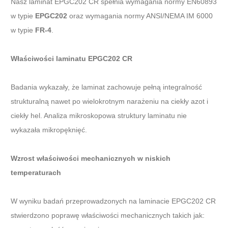
Nasz laminat EPGC202 CR spełnia wymagania normy EN60893
w typie
EPGC202
oraz wymagania normy ANSI/NEMA IM 6000
w typie
FR-4
.
Właściwości laminatu EPGC202 CR
Badania wykazały, że laminat zachowuje pełną integralność
strukturalną nawet po wielokrotnym narażeniu na ciekły azot i
ciekły hel. Analiza mikroskopowa struktury laminatu nie
wykazała mikropęknięć.
Wzrost właściwości mechanicznych w niskich
temperaturach
W wyniku badań przeprowadzonych na laminacie EPGC202 CR
stwierdzono poprawę właściwości mechanicznych takich jak: