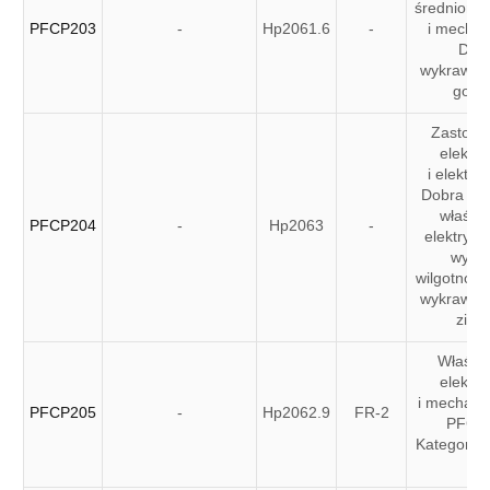
średniona
PFCP203
-
Hp2061.6
-
i mechan
Dob
wykrawal
gorą
Zastoso
elektry
i elektro
Dobra sta
właściw
PFCP204
-
Hp2063
-
elektrycz
wysok
wilgotnośc
wykrawal
zimn
Właści
elektry
i mechanic
PFCP205
-
Hp2062.9
FR-2
PFCP
Kategoria 
V1