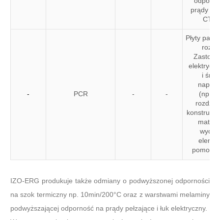
odporno
prądy peł
CTI6
Płyty papi
rozkro
Zastoso
elektryczn
i śred
napięc
-
PCR
-
-
(np.: s
rozdziel
konstrukcy
materia
wycin
eleme
pomocni
IZO-ERG produkuje także odmiany o podwyższonej odporności
na szok termiczny np. 10min/200°C oraz z warstwami melaminy
podwyższającej odporność na prądy pełzające i łuk elektryczny.