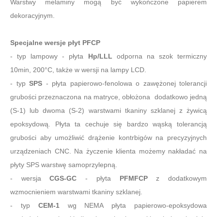
Warstwy melaminy mogą być wykończone papierem
dekoracyjnym.
Specjalne wersje płyt PFCP
- typ lampowy - płyta
Hp/LLL
odporna na szok termiczny
10min, 200°C, także w wersji na lampy LCD.
- typ
SPS
- płyta papierowo-fenolowa o zawężonej tolerancji
grubości przeznaczona na matryce, obłożona dodatkowo jedną
(S-1) lub dwoma (S-2) warstwami tkaniny szklanej z żywicą
epoksydową. Płyta ta cechuje się bardzo wąską tolerancją
grubości aby umożliwić drążenie kontrbigów na precyzyjnych
urządzeniach CNC. Na życzenie klienta możemy nakładać na
płyty SPS warstwę samoprzylepną.
- wersja
CGS-GC
- płyta
PFMFCP
z dodatkowym
wzmocnieniem warstwami tkaniny szklanej.
- typ
CEM-1
wg NEMA płyta papierowo-epoksydowa