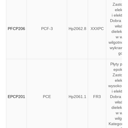
Zastoso
elektry
i elektro
Dobra sta
właściw
PFCP206
PCF-3
Hp2062.8
XXXPC
dielektry
w wyso
wilgotnośc
wykrawal
gorą
Płyty pap
epoksy
Zastoso
elektry
wysokonap
i elektro
EPCP201
PCE
Hp2061.1
FR3
Dobra sta
właściw
dielektry
w wyso
wilgotn
Kategoria 