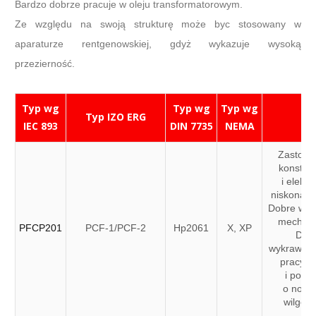
Bardzo dobrze pracuje w oleju transformatorowym.
Ze względu na swoją strukturę może byc stosowany w
aparaturze rentgenowskiej, gdyż wykazuje wysoką
przezierność.
Typ wg
Typ wg
Typ wg
Typ IZO ERG
IEC 893
DIN 7735
NEMA
Zastoso
konstru
i elektr
niskonapi
Dobre wła
mechani
PFCP201
PCF-1/PCF-2
Hp2061
X, XP
Dob
wykrawaln
pracy w 
i powie
o norm
wilgotn