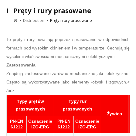
I
Pręty i rury prasowane
Distribution
Pręty i rury prasowane
Te pręty i rury powstają poprzez sprasowanie w odpowiednich
formach pod wysokim ciśnieniem i w temperaturze. Cechują się
wysokimi właściwościami mechanicznymi i elektrycznymi.
Zastosowania
Znajdują zastosowanie zarówno mechaniczne jaki i elektryczne.
Często są wykorzystywane jako elementy łożysk ślizgowych.<
/br>
Typy prętów
Typy rur
prasowanych
prasowanych
Żywica
N
PN-EN
Oznaczenie
PN-EN
Oznaczenie
61212
IZO-ERG
61212
IZO-ERG