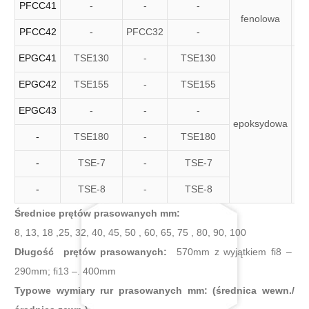
PFCC41
-
-
-
t
fenolowa
ba
PFCC42
-
PFCC32
-
EPGC41
TSE130
-
TSE130
EPGC42
TSE155
-
TSE155
EPGC43
-
-
-
epoksydowa
t
-
TSE180
-
TSE180
-
TSE-7
-
TSE-7
-
TSE-8
-
TSE-8
Średnice prętów prasowanych mm:
8, 13, 18 ,25, 32, 40, 45, 50 , 60, 65, 75 , 80, 90, 100
Długość prętów prasowanych:
570mm z wyjątkiem fi8 –
290mm; fi13 –. 400mm
Typowe wymiary rur prasowanych mm: (średnica wewn./