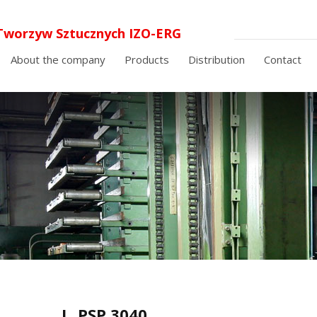
Tworzyw Sztucznych IZO-ERG
 o.o. laminaty elektroizolacyjne i
About the company
Products
Distribution
Contact
cyjne
I
PSP 3040