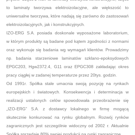
to laminaty tworzywa elektroizolacyjne, ale większość to
uniwersalne tworzywa, które nadają się zarówno do zastosowań
elektroizolacyjnych, jak i konstrukcyjnych.
IZO-ERG S.A. posiada doskonale wyposażone laboratorium,
w którym produkty są badane pod kątem zgodności z normami
oraz wykonuje się badania wg wymagań klientów. Prowadzimy
np. badania starzeniowe laminatów szklano-epoksydowych
EPGC203, Hgw2372.4, G11 oraz EPGC308 zakładając okres
pracy ciągłej w zadanej temperaturze przez 20tys. godzin.
Od 1991r. Spółka stale umacnia swoją pozycję na rynkach
europejskich i światowych. Konsekwencja i determinacja w
realizacji ustalonych celów spowodowała przeobrażenie się
„IZO-ERG” S.A. z dostawcy lokalnego w firmę mogącą
skutecznie konkurować na rynku globalnym. Rozwój rynków
zagranicznych jest szczególnie widoczny od 2002 r. Aktualnie
Spółka sprzedaje 80% swojej produkcji na rynki zagraniczne.