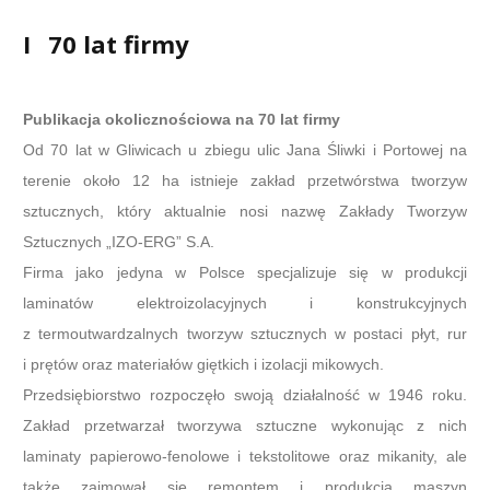
I
70 lat firmy
Publikacja okolicznościowa na 70 lat firmy
Od 70 lat w Gliwicach u zbiegu ulic Jana Śliwki i Portowej na
terenie około 12 ha istnieje zakład przetwórstwa tworzyw
sztucznych, który aktualnie nosi nazwę Zakłady Tworzyw
Sztucznych „IZO-ERG” S.A.
Firma jako jedyna w Polsce specjalizuje się w produkcji
laminatów elektroizolacyjnych i konstrukcyjnych
z termoutwardzalnych tworzyw sztucznych w postaci płyt, rur
i prętów oraz materiałów giętkich i izolacji mikowych.
Przedsiębiorstwo rozpoczęło swoją działalność w 1946 roku.
Zakład przetwarzał tworzywa sztuczne wykonując z nich
laminaty papierowo-fenolowe i tekstolitowe oraz mikanity, ale
także zajmował się remontem i produkcją maszyn