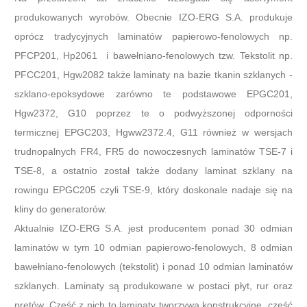
produkowanych wyrobów. Obecnie IZO-ERG S.A. produkuje
oprócz tradycyjnych laminatów papierowo-fenolowych np.
PFCP201, Hp2061 i bawełniano-fenolowych tzw. Tekstolit np.
PFCC201, Hgw2082 także laminaty na bazie tkanin szklanych -
szklano-epoksydowe zarówno te podstawowe EPGC201,
Hgw2372, G10 poprzez te o podwyższonej odporności
termicznej EPGC203, Hgww2372.4, G11 również w wersjach
trudnopalnych FR4, FR5 do nowoczesnych laminatów TSE-7 i
TSE-8, a ostatnio został także dodany laminat szklany na
rowingu EPGC205 czyli TSE-9, który doskonale nadaje się na
kliny do generatorów.
Aktualnie IZO-ERG S.A. jest producentem ponad 30 odmian
laminatów w tym 10 odmian papierowo-fenolowych, 8 odmian
bawełniano-fenolowych (tekstolit) i ponad 10 odmian laminatów
szklanych. Laminaty są produkowane w postaci płyt, rur oraz
prętów. Część z nich to laminaty tworzywa konstrukcyjne, część