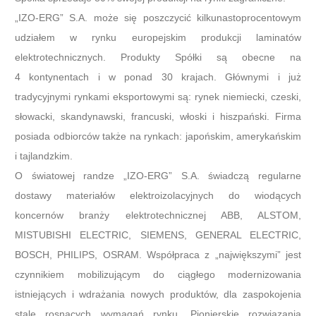
„IZO-ERG” S.A. może się poszczycić kilkunastoprocentowym
udziałem w rynku europejskim produkcji laminatów
elektrotechnicznych. Produkty Spółki są obecne na
4 kontynentach i w ponad 30 krajach. Głównymi i już
tradycyjnymi rynkami eksportowymi są: rynek niemiecki, czeski,
słowacki, skandynawski, francuski, włoski i hiszpański. Firma
posiada odbiorców także na rynkach: japońskim, amerykańskim
i tajlandzkim.
O światowej randze „IZO-ERG” S.A. świadczą regularne
dostawy materiałów elektroizolacyjnych do wiodących
koncernów branży elektrotechnicznej ABB, ALSTOM,
MISTUBISHI ELECTRIC, SIEMENS, GENERAL ELECTRIC,
BOSCH, PHILIPS, OSRAM. Współpraca z „największymi” jest
czynnikiem mobilizującym do ciągłego modernizowania
istniejących i wdrażania nowych produktów, dla zaspokojenia
stale rosnących wymagań rynku. Pionierskie rozwiązania