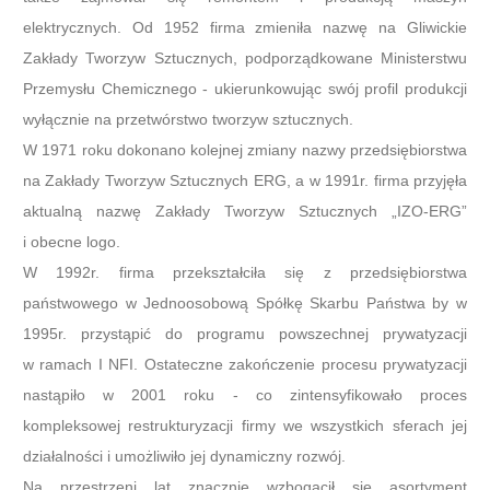
elektrycznych. Od 1952 firma zmieniła nazwę na Gliwickie
Zakłady Tworzyw Sztucznych, podporządkowane Ministerstwu
Przemysłu Chemicznego - ukierunkowując swój profil produkcji
wyłącznie na przetwórstwo tworzyw sztucznych.
W 1971 roku dokonano kolejnej zmiany nazwy przedsiębiorstwa
na Zakłady Tworzyw Sztucznych ERG, a w 1991r. firma przyjęła
aktualną nazwę Zakłady Tworzyw Sztucznych „IZO-ERG”
i obecne logo.
W 1992r. firma przekształciła się z przedsiębiorstwa
państwowego w Jednoosobową Spółkę Skarbu Państwa by w
1995r. przystąpić do programu powszechnej prywatyzacji
w ramach I NFI. Ostateczne zakończenie procesu prywatyzacji
nastąpiło w 2001 roku - co zintensyfikowało proces
kompleksowej restrukturyzacji firmy we wszystkich sferach jej
działalności i umożliwiło jej dynamiczny rozwój.
Na przestrzeni lat znacznie wzbogacił się asortyment