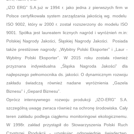
„IZO ERG” S.A już w 1994 r. jako jedna z pierwszych firm w
Polsce certyfikowała system zarządzania jakością wg. modelu
ISO 9002, który w 2000 r. został rozszerzony do modelu ISO
9001. Spółka jest laureatem licznych nagród i wyróżnień m.in:
Polskiej Nagrody Jakości, Śląskiej Nagrody Jakości. Posiada
także prestiżowe nagrody: „Wybitny Polski Eksporter” i „Laur -
Wybitny Polski Eksporter”. W 2015 roku została również
przyznana indywidualna „Śląska Nagroda Jakości” dla
najlepszego pełnomocnika ds. jakości. O dynamicznym rozwoju
zakładu świadczą również nadane wyróżnienia „Gazela
Biznesu” i „Gepard Biznesu”.
Oprócz intensywnego rozwoju produkcji „IZO-ERG” S.A.
szczególną uwagę zwraca również na ochronę środowiska. Cały
teren zakładu podlega ciągłemu monitoringowi ekologicznemu.
W 1998r. zakład przystąpił do Stowarzyszenia Polski Ruch
Czystszej Produkcji - uzyskując odpowiednie świadectwo.