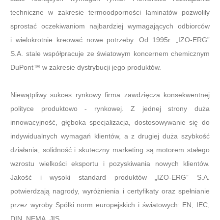
techniczne w zakresie termoodporności laminatów pozwoliły
sprostać oczekiwaniom najbardziej wymagających odbiorców
i wielokrotnie kreować nowe potrzeby. Od 1995r. „IZO-ERG”
S.A. stale współpracuje ze światowym koncernem chemicznym
DuPont™ w zakresie dystrybucji jego produktów.
Niewątpliwy sukces rynkowy firma zawdzięcza konsekwentnej
polityce produktowo - rynkowej. Z jednej strony duża
innowacyjność, głęboka specjalizacja, dostosowywanie się do
indywidualnych wymagań klientów, a z drugiej duża szybkość
działania, solidność i skuteczny marketing są motorem stałego
wzrostu wielkości eksportu i pozyskiwania nowych klientów.
Jakość i wysoki standard produktów „IZO-ERG” S.A.
potwierdzają nagrody, wyróżnienia i certyfikaty oraz spełnianie
przez wyroby Spółki norm europejskich i światowych: EN, IEC,
DIN, NEMA, JIS.