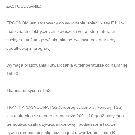
ZASTOSOWANIE:
ERGONOM jest stosowany do wykonania izolacji klasy F i H w
maszynach elektrycznych, zwłaszcza w transformatorach
suchych, można łączyć nim blachy zwojowe bez potrzeby
dodatkowej impregnacji.
Wymaga prasowania i utwardzania w temperaturze co najmniej
150°C.
Tkanina nasycona TSS
TKANINA NASYCONA TSS (prepreg szklano-silikonowy TSS)
jest to tkanina szklana o gramaturze 200 ± 10 g/m2 nasycona
termoutwardzalną żywicą silikonową i podsuszona tak, że
żywica ma postać stałą lecz nie jest utwardzona - „stan B”.